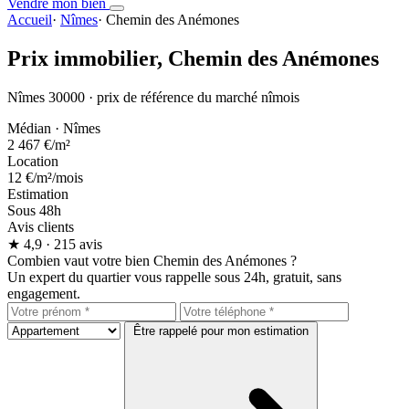
Vendre mon bien
Accueil
·
Nîmes
·
Chemin des Anémones
Prix immobilier,
Chemin des Anémones
Nîmes 30000 · prix de référence du marché nîmois
Médian · Nîmes
2 467 €
/m²
Location
12 €
/m²/mois
Estimation
Sous 48h
Avis clients
★
4,9
· 215 avis
Combien vaut votre bien Chemin des Anémones ?
Un expert du quartier vous rappelle sous 24h, gratuit, sans
engagement.
Être rappelé pour mon estimation