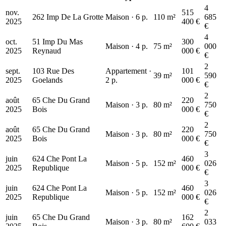
4
nov.
515
262 Imp De La Grotte
Maison · 6 p.
110 m²
685
2025
400 €
€
4
oct.
51 Imp Du Mas
300
Maison · 4 p.
75 m²
000
2025
Reynaud
000 €
€
2
sept.
103 Rue Des
Appartement ·
101
39 m²
590
2025
Goelands
2 p.
000 €
€
2
août
65 Che Du Grand
220
Maison · 3 p.
80 m²
750
2025
Bois
000 €
€
2
août
65 Che Du Grand
220
Maison · 3 p.
80 m²
750
2025
Bois
000 €
€
3
juin
624 Che Pont La
460
Maison · 5 p.
152 m²
026
2025
Republique
000 €
€
3
juin
624 Che Pont La
460
Maison · 5 p.
152 m²
026
2025
Republique
000 €
€
2
juin
65 Che Du Grand
162
Maison · 3 p.
80 m²
033