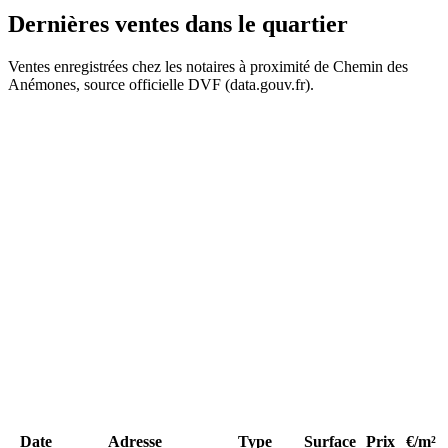
Dernières ventes
dans le quartier
Ventes enregistrées chez les notaires à proximité de Chemin des
Anémones, source officielle DVF (data.gouv.fr).
460 k€
460 k€
+
−
Date
Adresse
Type
Surface
Prix
€/m²