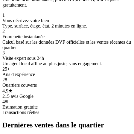
gratuitement.
1
Vous décrivez votre bien
Type, surface, étage, état, 2 minutes en ligne.
2
Fourchette instantanée
Calcul basé sur les données DVF officielles et les ventes récentes du
quartier.
3
Visite expert sous 24h
Un agent local affine au plus juste, sans engagement.
55 k€
55 k€
25+
300 k€
Ans d'expérience
28
Quartiers couverts
4,9★
215 avis Google
48h
Estimation gratuite
Transactions réelles
Dernières ventes
dans le quartier