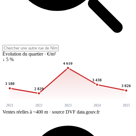
Évolution du quartier · €/m²
↓ 5 %
4 610
3 438
3 180
3 026
2 829
2021
2022
2023
2024
2025
Ventes réelles à ~400 m · source DVF data.gouv.fr