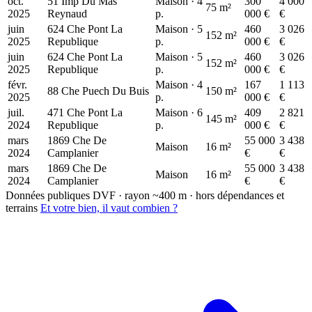
oct.
51 Imp Du Mas
Maison · 4
300
4 000
75 m²
2025
Reynaud
p.
000 €
€
juin
624 Che Pont La
Maison · 5
460
3 026
152 m²
2025
Republique
p.
000 €
€
juin
624 Che Pont La
Maison · 5
460
3 026
152 m²
2025
Republique
p.
000 €
€
févr.
Maison · 4
167
1 113
88 Che Puech Du Buis
150 m²
2025
p.
000 €
€
juil.
471 Che Pont La
Maison · 6
409
2 821
145 m²
2024
Republique
p.
000 €
€
mars
1869 Che De
55 000
3 438
Maison
16 m²
2024
Camplanier
€
€
mars
1869 Che De
55 000
3 438
Maison
16 m²
2024
Camplanier
€
€
Données publiques DVF · rayon ~400 m · hors dépendances et
terrains
Et votre bien, il vaut combien ?