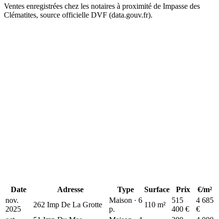
Ventes enregistrées chez les notaires à proximité de Impasse des
515 k€
Clématites, source officielle DVF (data.gouv.fr).
+
−
Date
Adresse
Type
Surface
Prix
€/m²
nov.
Maison · 6
515
4 685
262 Imp De La Grotte
110 m²
2025
p.
400 €
€