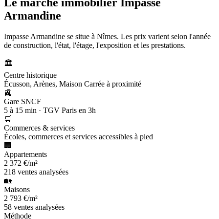
Le marché immobilier
Impasse
Armandine
Impasse Armandine se situe à Nîmes. Les prix varient selon l'année
de construction, l'état, l'étage, l'exposition et les prestations.
🏛️
Centre historique
Écusson, Arènes, Maison Carrée à proximité
🚉
Gare SNCF
5 à 15 min · TGV Paris en 3h
🛒
Commerces & services
Écoles, commerces et services accessibles à pied
🏢
Appartements
2 372 €/m²
218 ventes analysées
🏡
Maisons
2 793 €/m²
58 ventes analysées
Méthode