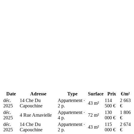
+
−
115 k€
115 k€
200 k€
Date
Adresse
Type
Surface
Prix
€/m²
déc.
14 Che Du
Appartement ·
114
2 663
43 m²
2025
Capouchine
2 p.
500 €
€
déc.
Appartement ·
130
1 806
4 Rue Arnavielle
72 m²
2025
4 p.
000 €
€
déc.
14 Che Du
Appartement ·
115
2 674
43 m²
2025
Capouchine
2 p.
000 €
€