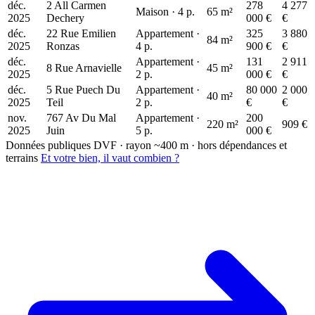
déc.
2 All Carmen
278
4 277
Maison · 4 p.
65 m²
2025
Dechery
000 €
€
déc.
22 Rue Emilien
Appartement ·
325
3 880
84 m²
2025
Ronzas
4 p.
900 €
€
déc.
Appartement ·
131
2 911
8 Rue Arnavielle
45 m²
2025
2 p.
000 €
€
déc.
5 Rue Puech Du
Appartement ·
80 000
2 000
40 m²
2025
Teil
2 p.
€
€
nov.
767 Av Du Mal
Appartement ·
200
220 m²
909 €
2025
Juin
5 p.
000 €
Données publiques DVF · rayon ~400 m · hors dépendances et
terrains
Et votre bien, il vaut combien ?