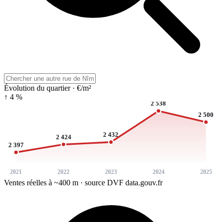
Évolution du quartier · €/m²
↑ 4 %
2 538
2 500
2 432
2 424
2 397
2021
2022
2023
2024
2025
Ventes réelles à ~400 m · source DVF data.gouv.fr