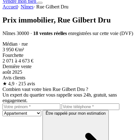
Vendre mon bien
Accueil
·
Nîmes
·
Rue Gilbert Dru
Prix immobilier,
Rue Gilbert Dru
Nîmes 30000 ·
18 ventes réelles
enregistrées sur cette voie (DVF)
Médian · rue
3 950 €
/m²
Fourchette
2 071 à 4 673 €
Dernière vente
août 2025
Avis clients
★
4,9
· 215 avis
Combien vaut votre bien Rue Gilbert Dru ?
Un expert du quartier vous rappelle sous 24h, gratuit, sans
engagement.
Être rappelé pour mon estimation