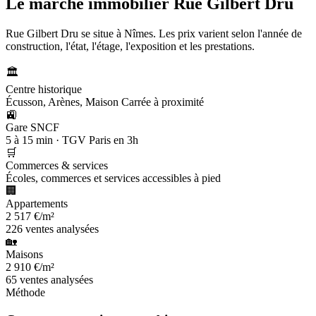
Le marché immobilier
Rue Gilbert Dru
Rue Gilbert Dru se situe à Nîmes. Les prix varient selon l'année de
construction, l'état, l'étage, l'exposition et les prestations.
🏛️
Centre historique
Écusson, Arènes, Maison Carrée à proximité
🚉
Gare SNCF
5 à 15 min · TGV Paris en 3h
🛒
Commerces & services
Écoles, commerces et services accessibles à pied
🏢
Appartements
2 517 €/m²
226 ventes analysées
🏡
Maisons
2 910 €/m²
65 ventes analysées
Méthode