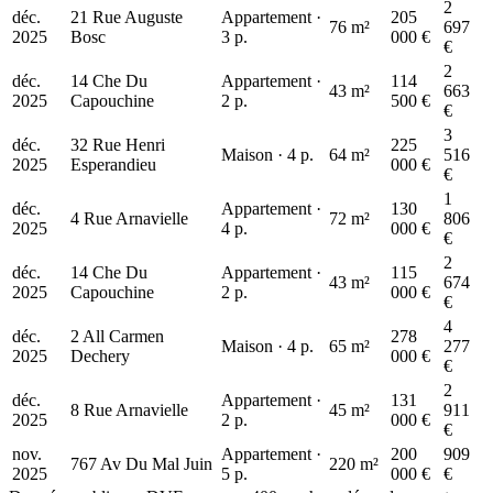
2
déc.
21 Rue Auguste
Appartement ·
205
76 m²
697
2025
Bosc
3 p.
000 €
€
2
déc.
14 Che Du
Appartement ·
114
43 m²
663
2025
Capouchine
2 p.
500 €
€
200 k€
3
déc.
32 Rue Henri
225
Maison · 4 p.
64 m²
516
2025
Esperandieu
000 €
€
1
déc.
Appartement ·
130
4 Rue Arnavielle
72 m²
806
2025
4 p.
000 €
€
2
déc.
14 Che Du
Appartement ·
115
43 m²
674
2025
Capouchine
2 p.
000 €
€
4
déc.
2 All Carmen
278
Maison · 4 p.
65 m²
277
2025
Dechery
000 €
€
2
déc.
Appartement ·
131
8 Rue Arnavielle
45 m²
911
2025
2 p.
000 €
€
nov.
Appartement ·
200
909
767 Av Du Mal Juin
220 m²
2025
5 p.
000 €
€