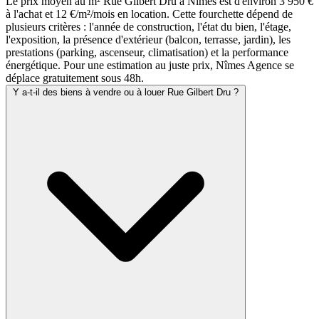
Le prix moyen au m² Rue Gilbert Dru à Nîmes est d'environ 3 950 €
à l'achat et 12 €/m²/mois en location. Cette fourchette dépend de
plusieurs critères : l'année de construction, l'état du bien, l'étage,
l'exposition, la présence d'extérieur (balcon, terrasse, jardin), les
prestations (parking, ascenseur, climatisation) et la performance
énergétique. Pour une estimation au juste prix, Nîmes Agence se
déplace gratuitement sous 48h.
Y a-t-il des biens à vendre ou à louer Rue Gilbert Dru ?