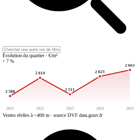
Évolution du quartier · €/m²
↑ 7 %
2 663
2 623
2 614
2 511
2 500
2021
2022
2023
2024
2025
Ventes réelles à ~400 m · source DVF data.gouv.fr