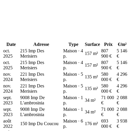
71 k€
71 k€
Date
Adresse
Type
Surface
Prix
€/m²
oct.
215 Imp Des
Maison · 4
807
5 146
157 m²
2025
Merisiers
p.
900 €
€
oct.
215 Imp Des
Maison · 4
807
5 146
157 m²
2025
Merisiers
p.
900 €
€
nov.
221 Imp Des
Maison · 5
580
4 296
135 m²
2024
Merisiers
p.
000 €
€
nov.
221 Imp Des
Maison · 5
580
4 296
135 m²
2024
Merisiers
p.
000 €
€
sept.
9008 Imp De
Maison · 1
71 000
2 088
34 m²
2023
L'ambrosinia
p.
€
€
sept.
9008 Imp De
Maison · 1
71 000
2 088
34 m²
2023
L'ambrosinia
p.
€
€
août
Maison · 6
693
3 938
150 Imp Du Coucou
176 m²
2022
p.
000 €
€