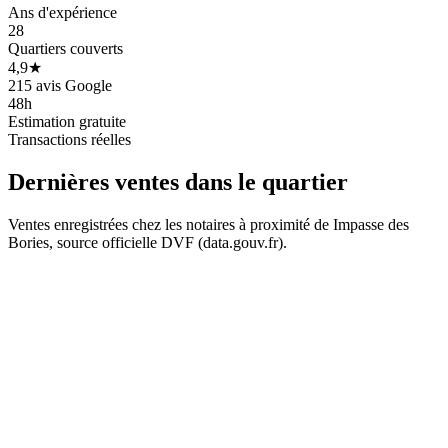
Ans d'expérience
580 k€
580 k€
28
Quartiers couverts
693 k€
693 k€
4,9★
215 avis Google
48h
Estimation gratuite
Transactions réelles
Dernières ventes
dans le quartier
Ventes enregistrées chez les notaires à proximité de Impasse des
Bories, source officielle DVF (data.gouv.fr).
+
−