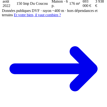
août
Maison · 6
693
3 938
150 Imp Du Coucou
176 m²
2022
p.
000 €
€
Données publiques DVF · rayon ~400 m · hors dépendances et
terrains
Et votre bien, il vaut combien ?