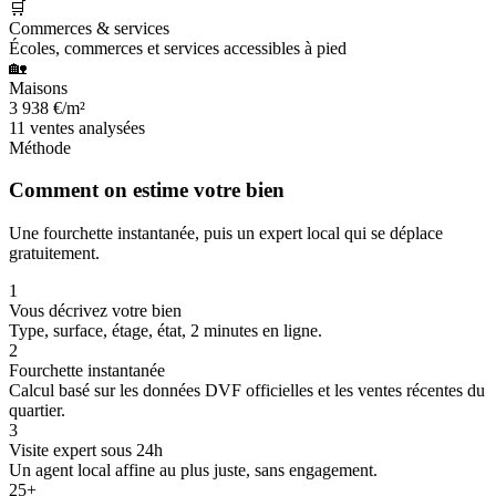
🛒
Commerces & services
Écoles, commerces et services accessibles à pied
🏡
Maisons
3 938 €/m²
11 ventes analysées
Méthode
Comment on estime votre bien
Une fourchette instantanée, puis un expert local qui se déplace
gratuitement.
1
Vous décrivez votre bien
Type, surface, étage, état, 2 minutes en ligne.
2
Fourchette instantanée
Calcul basé sur les données DVF officielles et les ventes récentes du
quartier.
3
Visite expert sous 24h
Un agent local affine au plus juste, sans engagement.
80
80
25+