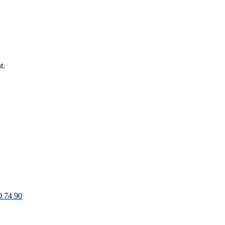
t.
0 74 90