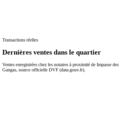
Transactions réelles
Dernières ventes
dans le quartier
Ventes enregistrées chez les notaires à proximité de Impasse des
Gangas, source officielle DVF (data.gouv.fr).
+
628 k€
628 k€
−