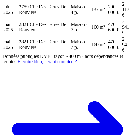
2
juin
2759 Che Des Terres De
Maison ·
290
137 m²
117
2025
Rouviere
4 p.
000 €
€
2
mai
2821 Che Des Terres De
Maison ·
470
160 m²
941
2025
Rouviere
7 p.
600 €
€
2
mai
2821 Che Des Terres De
Maison ·
470
160 m²
941
2025
Rouviere
7 p.
600 €
€
Données publiques DVF · rayon ~400 m · hors dépendances et
terrains
Et votre bien, il vaut combien ?