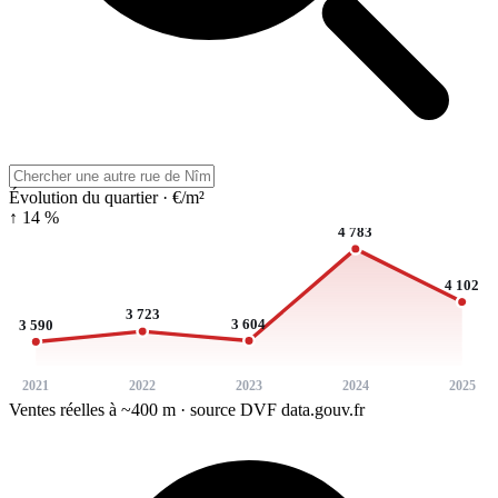
Évolution du quartier · €/m²
↑ 14 %
4 783
4 102
3 723
3 604
3 590
2021
2022
2023
2024
2025
Ventes réelles à ~400 m · source DVF data.gouv.fr