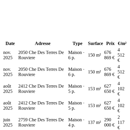
Date
Adresse
Type
Surface
Prix
€/m²
677 k€
677 k€
4
nov.
2050 Che Des Terres De
Maison ·
676
150 m²
512
2025
Rouviere
6 p.
869 €
€
4
nov.
2050 Che Des Terres De
Maison ·
676
150 m²
512
2025
Rouviere
6 p.
869 €
€
4
août
2412 Che Des Terres De
Maison ·
627
153 m²
102
2025
Rouviere
5 p.
650 €
€
4
août
2412 Che Des Terres De
Maison ·
627
153 m²
102
2025
Rouviere
5 p.
650 €
€
2
juin
2759 Che Des Terres De
Maison ·
290
137 m²
117
2025
Rouviere
4 p.
000 €
€