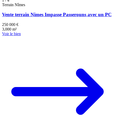
1
/ 4
Terrain
Nîmes
Vente terrain Nimes Impasse Passerouns avec un PC
250 000 €
3,000 m²
Voir le bien
471 k€
471 k€
290 k€
290 k€