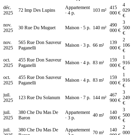
4
déc.
Appartement
415
72 Imp Des Lupins
103 m²
029
2025
· 4 p.
000 €
€
3
nov.
490
30 Rue Du Muguet
Maison · 5 p.
140 m²
500
2025
000 €
€
2
nov.
565 Rue Don Sauveur
139
Maison · 3 p.
66 m²
106
2025
Paganelli
000 €
€
1
oct.
455 Rue Don Sauveur
159
Maison · 4 p.
83 m²
916
2025
Paganelli
000 €
€
1
oct.
455 Rue Don Sauveur
159
Maison · 4 p.
83 m²
916
2025
Paganelli
000 €
€
3
juil.
467
123 Rue Du Solanum
Maison · 7 p.
144 m²
249
2025
900 €
€
3
juil.
380 Che Du Mas De
Appartement
140
40 m²
500
2025
Baron
· 3 p.
000 €
€
2
juil.
380 Che Du Mas De
Appartement
140
70 m²
000