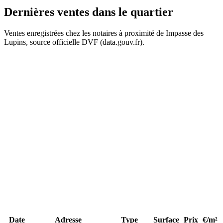
Dernières ventes
dans le quartier
Ventes enregistrées chez les notaires à proximité de Impasse des
415 k€
Lupins, source officielle DVF (data.gouv.fr).
+
−
140 k€
140 k€
468 k€
Date
Adresse
Type
Surface
Prix
€/m²