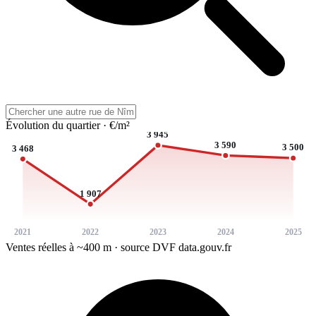
Évolution du quartier · €/m²
3 945
3 590
3 500
3 468
1 907
2021
2022
2023
2024
2025
Ventes réelles à ~400 m · source DVF data.gouv.fr