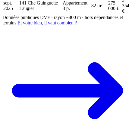
3
sept.
141 Che Guinguette
Appartement ·
275
82 m²
354
2025
Laugier
3 p.
000 €
€
Données publiques DVF · rayon ~400 m · hors dépendances et
terrains
Et votre bien, il vaut combien ?