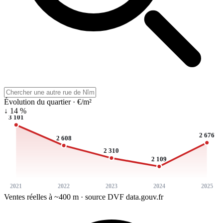
Évolution du quartier · €/m²
↓ 14 %
3 101
2 676
2 608
2 310
2 109
2021
2022
2023
2024
2025
Ventes réelles à ~400 m · source DVF data.gouv.fr