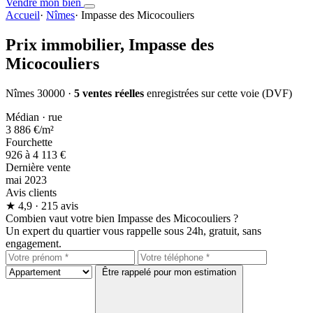
Vendre mon bien
Accueil
·
Nîmes
·
Impasse des Micocouliers
Prix immobilier,
Impasse des
Micocouliers
Nîmes 30000 ·
5 ventes réelles
enregistrées sur cette voie (DVF)
Médian · rue
3 886 €
/m²
Fourchette
926 à 4 113 €
Dernière vente
mai 2023
Avis clients
★
4,9
· 215 avis
Combien vaut votre bien Impasse des Micocouliers ?
Un expert du quartier vous rappelle sous 24h, gratuit, sans
engagement.
Être rappelé pour mon estimation