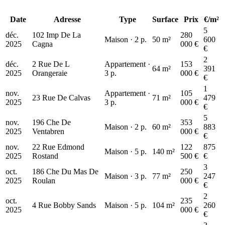
Date
Adresse
Type
Surface
Prix
€/m²
5
déc.
102 Imp De La
280
123 k€
Maison · 2 p.
50 m²
600
2025
Cagna
000 €
€
2
déc.
2 Rue De L
Appartement ·
153
64 m²
391
2025
Orangeraie
3 p.
000 €
€
1
nov.
Appartement ·
105
23 Rue De Calvas
71 m²
479
2025
3 p.
000 €
€
5
nov.
196 Che De
353
Maison · 2 p.
60 m²
883
2025
Ventabren
000 €
€
nov.
22 Rue Edmond
122
875
Maison · 5 p.
140 m²
2025
Rostand
500 €
€
3
oct.
186 Che Du Mas De
250
Maison · 3 p.
77 m²
247
2025
Roulan
000 €
€
2
oct.
235
4 Rue Bobby Sands
Maison · 5 p.
104 m²
260
2025
000 €
€