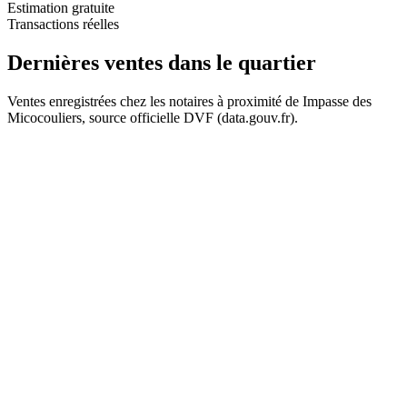
Estimation gratuite
Transactions réelles
Dernières ventes
dans le quartier
Ventes enregistrées chez les notaires à proximité de Impasse des
Micocouliers, source officielle DVF (data.gouv.fr).
+
−
353 k€
1