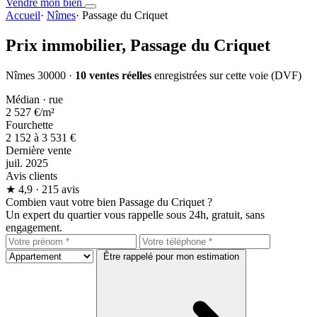
Vendre mon bien
Accueil
·
Nîmes
·
Passage du Criquet
Prix immobilier,
Passage du Criquet
Nîmes 30000 ·
10 ventes réelles
enregistrées sur cette voie (DVF)
Médian · rue
2 527 €
/m²
Fourchette
2 152 à 3 531 €
Dernière vente
juil. 2025
Avis clients
★
4,9
· 215 avis
Combien vaut votre bien Passage du Criquet ?
Un expert du quartier vous rappelle sous 24h, gratuit, sans
engagement.
Être rappelé pour mon estimation