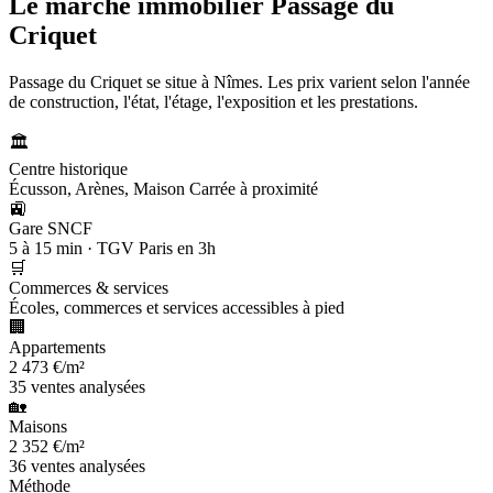
Le marché immobilier
Passage du
Criquet
Passage du Criquet se situe à Nîmes. Les prix varient selon l'année
de construction, l'état, l'étage, l'exposition et les prestations.
🏛️
Centre historique
Écusson, Arènes, Maison Carrée à proximité
🚉
Gare SNCF
5 à 15 min · TGV Paris en 3h
🛒
Commerces & services
Écoles, commerces et services accessibles à pied
🏢
Appartements
2 473 €/m²
35 ventes analysées
🏡
Maisons
2 352 €/m²
36 ventes analysées
Méthode