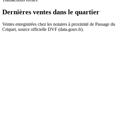
200 k€
Dernières ventes
dans le quartier
Ventes enregistrées chez les notaires à proximité de Passage du
Criquet, source officielle DVF (data.gouv.fr).
+
−
250 k€
180 k€