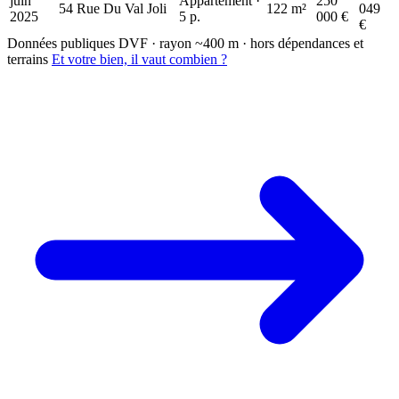
juin
Appartement ·
250
54 Rue Du Val Joli
122 m²
049
2025
5 p.
000 €
€
Données publiques DVF · rayon ~400 m · hors dépendances et
terrains
Et votre bien, il vaut combien ?