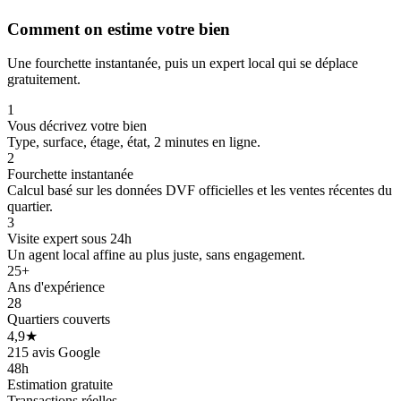
Comment on estime votre bien
Une fourchette instantanée, puis un expert local qui se déplace
gratuitement.
1
Vous décrivez votre bien
Type, surface, étage, état, 2 minutes en ligne.
2
Fourchette instantanée
Calcul basé sur les données DVF officielles et les ventes récentes du
quartier.
3
Visite expert sous 24h
Un agent local affine au plus juste, sans engagement.
207 k€
214 k€
25+
Ans d'expérience
28
Quartiers couverts
4,9★
205 k€
215 avis Google
48h
Estimation gratuite
Transactions réelles