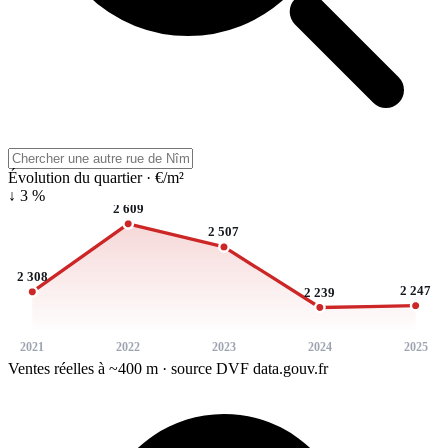
Évolution du quartier · €/m²
↓ 3 %
2 609
2 507
2 308
2 247
2 239
2021
2022
2023
2024
2025
Ventes réelles à ~400 m · source DVF data.gouv.fr