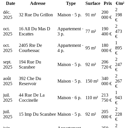
Date
Adresse
Type
Surface
Prix
€/m²
2
déc.
200
32 Rue Du Grillon
Maison · 5 p.
91 m²
198
2025
000 €
€
2
oct.
16 All Du Mas D
Appartement ·
190
77 m²
473
2025
Escattes
3 p.
400 €
€
1
oct.
2405 Rte De
Appartement ·
180
95 m²
895
2025
Courbessac
4 p.
000 €
€
2
sept.
194 Rue Du
206
Maison · 5 p.
92 m²
247
2025
Scarabee
720 €
€
2
août
392 Che Du
340
Maison · 5 p.
150 m²
267
2025
Reservoir
000 €
€
1
juil.
44 Rue De La
213
Maison · 6 p.
110 m²
943
2025
Coccinelle
750 €
€
2
juil.
205
15 Imp Du Scarabee
Maison · 5 p.
92 m²
228
2025
000 €
€
2