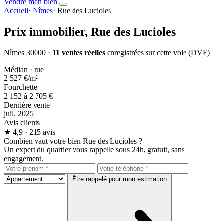
Vendre mon bien
Accueil
·
Nîmes
·
Rue des Lucioles
Prix immobilier,
Rue des Lucioles
Nîmes 30000 ·
11 ventes réelles
enregistrées sur cette voie (DVF)
Médian · rue
2 527 €
/m²
Fourchette
2 152 à 2 705 €
Dernière vente
juil. 2025
Avis clients
★
4,9
· 215 avis
Combien vaut votre bien Rue des Lucioles ?
Un expert du quartier vous rappelle sous 24h, gratuit, sans
engagement.
Être rappelé pour mon estimation