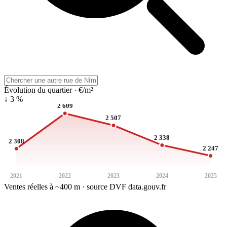
Évolution du quartier · €/m²
↓ 3 %
2 609
2 507
2 338
2 308
2 247
2021
2022
2023
2024
2025
Ventes réelles à ~400 m · source DVF data.gouv.fr