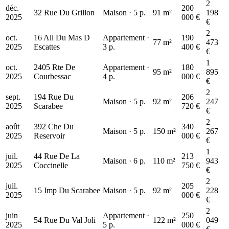
2
déc.
200
32 Rue Du Grillon
Maison · 5 p.
91 m²
198
2025
000 €
€
2
oct.
16 All Du Mas D
Appartement ·
190
77 m²
473
2025
Escattes
3 p.
400 €
€
1
oct.
2405 Rte De
Appartement ·
180
95 m²
895
2025
Courbessac
4 p.
000 €
€
2
sept.
194 Rue Du
206
Maison · 5 p.
92 m²
247
2025
Scarabee
720 €
€
2
août
392 Che Du
340
Maison · 5 p.
150 m²
267
2025
Reservoir
000 €
€
1
juil.
44 Rue De La
213
Maison · 6 p.
110 m²
943
2025
Coccinelle
750 €
€
2
juil.
205
15 Imp Du Scarabee
Maison · 5 p.
92 m²
228
2025
000 €
€
2
juin
Appartement ·
250
54 Rue Du Val Joli
122 m²
049
2025
5 p.
000 €