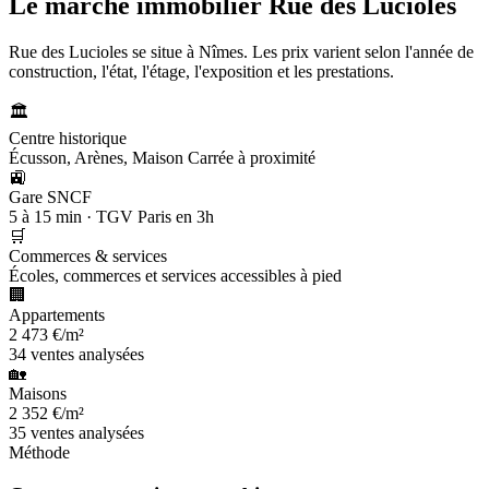
Le marché immobilier
Rue des Lucioles
Rue des Lucioles se situe à Nîmes. Les prix varient selon l'année de
construction, l'état, l'étage, l'exposition et les prestations.
🏛️
Centre historique
Écusson, Arènes, Maison Carrée à proximité
🚉
Gare SNCF
5 à 15 min · TGV Paris en 3h
🛒
Commerces & services
Écoles, commerces et services accessibles à pied
🏢
Appartements
2 473 €/m²
34 ventes analysées
🏡
Maisons
2 352 €/m²
35 ventes analysées
Méthode