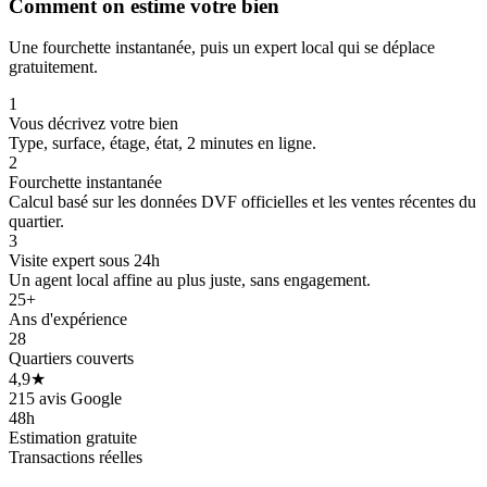
Comment on estime votre bien
Une fourchette instantanée, puis un expert local qui se déplace
gratuitement.
1
Vous décrivez votre bien
Type, surface, étage, état, 2 minutes en ligne.
2
Fourchette instantanée
Calcul basé sur les données DVF officielles et les ventes récentes du
quartier.
3
Visite expert sous 24h
Un agent local affine au plus juste, sans engagement.
207 k€
214 k€
25+
Ans d'expérience
28
Quartiers couverts
4,9★
205 k€
215 avis Google
48h
Estimation gratuite
Transactions réelles
200 k€