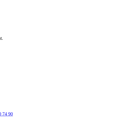
t.
0 74 90