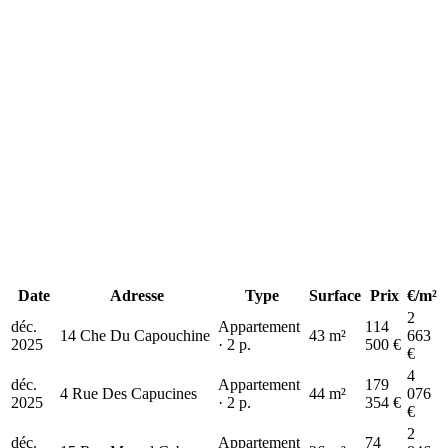
−
326 k€
Date
Adresse
Type
Surface
Prix
€/m²
2
déc.
Appartement
114
14 Che Du Capouchine
43 m²
663
2025
· 2 p.
500 €
€
4
déc.
Appartement
179
4 Rue Des Capucines
44 m²
076
2025
· 2 p.
354 €
€
2
déc.
Appartement
74