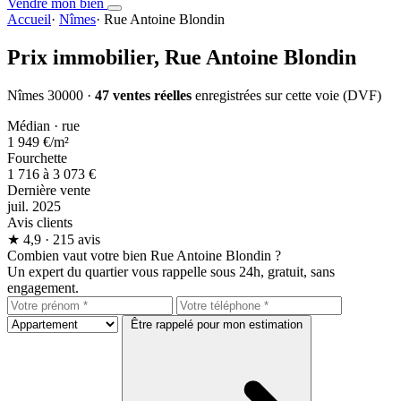
Vendre mon bien
Accueil
·
Nîmes
·
Rue Antoine Blondin
Prix immobilier,
Rue Antoine Blondin
Nîmes 30000 ·
47 ventes réelles
enregistrées sur cette voie (DVF)
Médian · rue
1 949 €
/m²
Fourchette
1 716 à 3 073 €
Dernière vente
juil. 2025
Avis clients
★
4,9
· 215 avis
Combien vaut votre bien Rue Antoine Blondin ?
Un expert du quartier vous rappelle sous 24h, gratuit, sans
engagement.
Être rappelé pour mon estimation