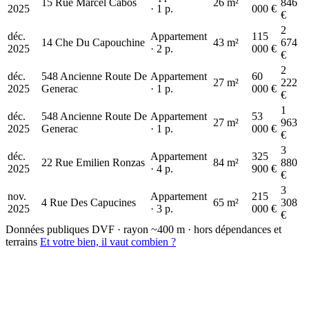
15 Rue Marcel Cabos
26 m²
846
2025
· 1 p.
000 €
€
2
déc.
Appartement
115
14 Che Du Capouchine
43 m²
674
2025
· 2 p.
000 €
€
2
déc.
548 Ancienne Route De
Appartement
60
27 m²
222
2025
Generac
· 1 p.
000 €
€
1
déc.
548 Ancienne Route De
Appartement
53
27 m²
963
2025
Generac
· 1 p.
000 €
€
3
déc.
Appartement
325
22 Rue Emilien Ronzas
84 m²
880
2025
· 4 p.
900 €
€
3
nov.
Appartement
215
4 Rue Des Capucines
65 m²
308
2025
· 3 p.
000 €
€
Données publiques DVF · rayon ~400 m · hors dépendances et
terrains
Et votre bien, il vaut combien ?