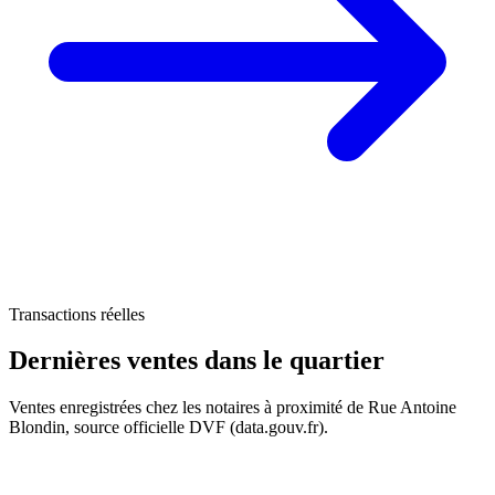
74 k€
Transactions réelles
Dernières ventes
dans le quartier
Ventes enregistrées chez les notaires à proximité de Rue Antoine
Blondin, source officielle DVF (data.gouv.fr).
+
179 k€
215 k€