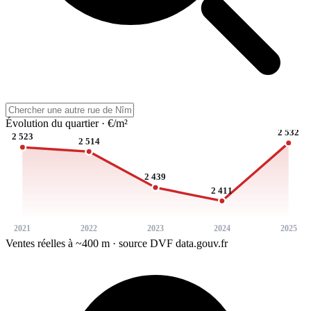
Évolution du quartier · €/m²
2 532
2 523
2 514
2 439
2 411
2021
2022
2023
2024
2025
Ventes réelles à ~400 m · source DVF data.gouv.fr