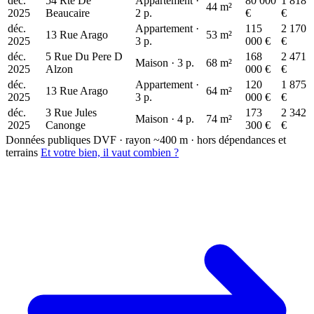
déc.
54 Rte De
Appartement ·
80 000
1 818
44 m²
2025
Beaucaire
2 p.
€
€
déc.
Appartement ·
115
2 170
13 Rue Arago
53 m²
2025
3 p.
000 €
€
déc.
5 Rue Du Pere D
168
2 471
Maison · 3 p.
68 m²
2025
Alzon
000 €
€
déc.
Appartement ·
120
1 875
13 Rue Arago
64 m²
2025
3 p.
000 €
€
déc.
3 Rue Jules
173
2 342
Maison · 4 p.
74 m²
2025
Canonge
300 €
€
Données publiques DVF · rayon ~400 m · hors dépendances et
terrains
Et votre bien, il vaut combien ?