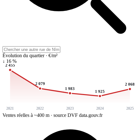
Évolution du quartier · €/m²
↓ 16 %
2 455
2 079
2 068
1 983
1 925
2021
2022
2023
2024
2025
Ventes réelles à ~400 m · source DVF data.gouv.fr