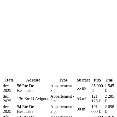
+
−
85 k€
Date
Adresse
Type
Surface
Prix
€/m²
déc.
56 Rte De
Appartement ·
85 000
1 545
55 m²
2025
Beaucaire
3 p.
€
€
déc.
Appartement ·
121
2 285
136 Rte D Avignon
53 m²
2025
3 p.
125 €
€
déc.
54 Rte De
Appartement ·
101
2 658
38 m²
2025
Beaucaire
2 p.
000 €
€