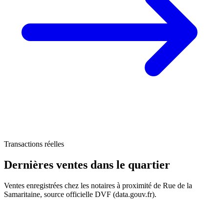
121 k€
Transactions réelles
Dernières ventes
dans le quartier
173 k€
Ventes enregistrées chez les notaires à proximité de Rue de la
Samaritaine, source officielle DVF (data.gouv.fr).