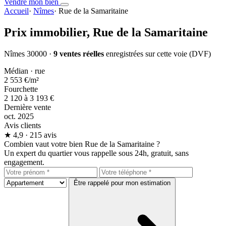
Vendre mon bien
Accueil
·
Nîmes
·
Rue de la Samaritaine
Prix immobilier,
Rue de la Samaritaine
Nîmes 30000 ·
9 ventes réelles
enregistrées sur cette voie (DVF)
Médian · rue
2 553 €
/m²
Fourchette
2 120 à 3 193 €
Dernière vente
oct. 2025
Avis clients
★
4,9
· 215 avis
Combien vaut votre bien Rue de la Samaritaine ?
Un expert du quartier vous rappelle sous 24h, gratuit, sans
engagement.
Être rappelé pour mon estimation