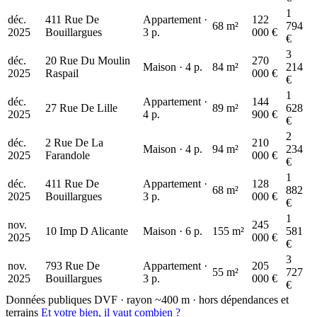
1
déc.
411 Rue De
Appartement ·
122
68 m²
794
2025
Bouillargues
3 p.
000 €
€
3
déc.
20 Rue Du Moulin
270
Maison · 4 p.
84 m²
214
2025
Raspail
000 €
€
1
déc.
Appartement ·
144
27 Rue De Lille
89 m²
628
2025
4 p.
900 €
€
2
déc.
2 Rue De La
210
Maison · 4 p.
94 m²
234
2025
Farandole
000 €
€
1
déc.
411 Rue De
Appartement ·
128
68 m²
882
2025
Bouillargues
3 p.
000 €
€
1
nov.
245
10 Imp D Alicante
Maison · 6 p.
155 m²
581
2025
000 €
€
3
nov.
793 Rue De
Appartement ·
205
55 m²
727
2025
Bouillargues
3 p.
000 €
€
Données publiques DVF · rayon ~400 m · hors dépendances et
terrains
Et votre bien, il vaut combien ?