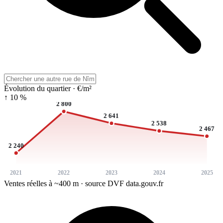
Évolution du quartier · €/m²
↑ 10 %
2 800
2 641
2 538
2 467
2 240
2021
2022
2023
2024
2025
Ventes réelles à ~400 m · source DVF data.gouv.fr