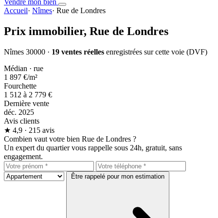
Vendre mon bien
Accueil
·
Nîmes
·
Rue de Londres
Prix immobilier,
Rue de Londres
Nîmes 30000 ·
19 ventes réelles
enregistrées sur cette voie (DVF)
Médian · rue
1 897 €
/m²
Fourchette
1 512 à 2 779 €
Dernière vente
déc. 2025
Avis clients
★
4,9
· 215 avis
Combien vaut votre bien Rue de Londres ?
Un expert du quartier vous rappelle sous 24h, gratuit, sans
engagement.
Être rappelé pour mon estimation