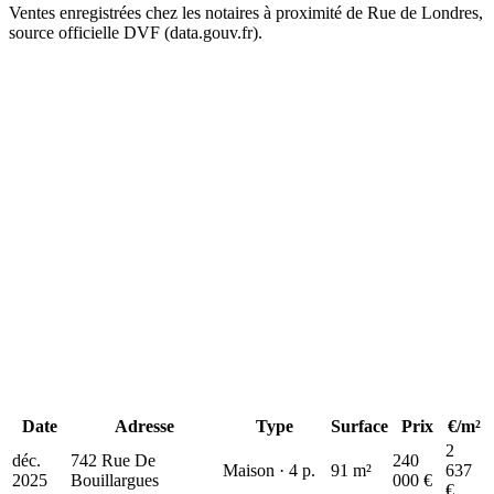
Ventes enregistrées chez les notaires à proximité de Rue de Londres,
source officielle DVF (data.gouv.fr).
+
−
240 k€
205 k€
145 k€
Date
Adresse
Type
Surface
Prix
€/m²
2
déc.
742 Rue De
240
Maison · 4 p.
91 m²
637
2025
Bouillargues
000 €
€