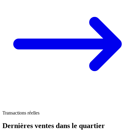
Transactions réelles
122 k€
128 k€
Dernières ventes
dans le quartier