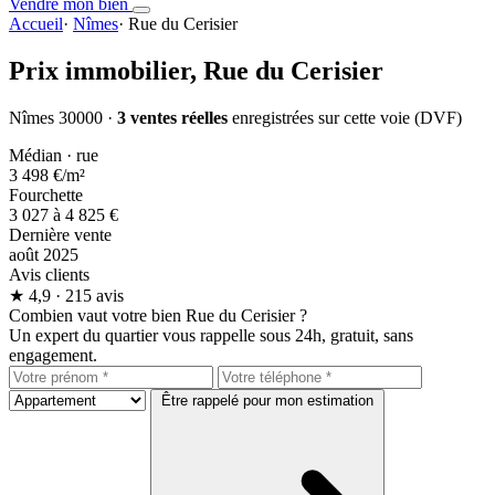
Vendre mon bien
Accueil
·
Nîmes
·
Rue du Cerisier
Prix immobilier,
Rue du Cerisier
Nîmes 30000 ·
3 ventes réelles
enregistrées sur cette voie (DVF)
Médian · rue
3 498 €
/m²
Fourchette
3 027 à 4 825 €
Dernière vente
août 2025
Avis clients
★
4,9
· 215 avis
Combien vaut votre bien Rue du Cerisier ?
Un expert du quartier vous rappelle sous 24h, gratuit, sans
engagement.
Être rappelé pour mon estimation