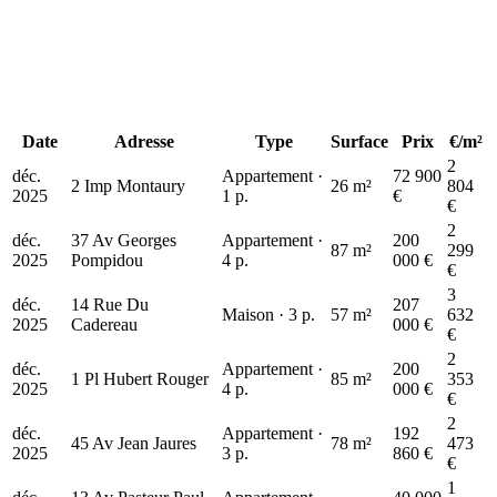
Date
Adresse
Type
Surface
Prix
€/m²
2
déc.
Appartement ·
72 900
2 Imp Montaury
26 m²
804
2025
1 p.
€
€
2
déc.
37 Av Georges
Appartement ·
200
87 m²
299
2025
Pompidou
4 p.
000 €
€
3
déc.
14 Rue Du
207
Maison · 3 p.
57 m²
632
2025
Cadereau
000 €
€
2
déc.
Appartement ·
200
1 Pl Hubert Rouger
85 m²
353
2025
4 p.
000 €
€
2
déc.
Appartement ·
192
45 Av Jean Jaures
78 m²
473
2025
3 p.
860 €
€
1