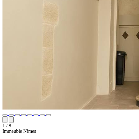
1
/ 8
Immeuble
Nîmes