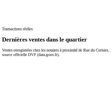
Transactions réelles
Dernières ventes
dans le quartier
207 k€
Ventes enregistrées chez les notaires à proximité de Rue du Cerisier,
source officielle DVF (data.gouv.fr).
200 k€
+
−