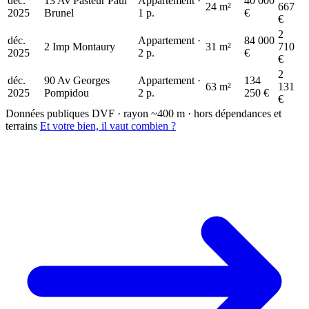
déc.
13 Av Pasteur Paul
Appartement ·
40 000
24 m²
667
2025
Brunel
1 p.
€
€
2
déc.
Appartement ·
84 000
2 Imp Montaury
31 m²
710
2025
2 p.
€
€
2
déc.
90 Av Georges
Appartement ·
134
63 m²
131
2025
Pompidou
2 p.
250 €
€
Données publiques DVF · rayon ~400 m · hors dépendances et
terrains
Et votre bien, il vaut combien ?