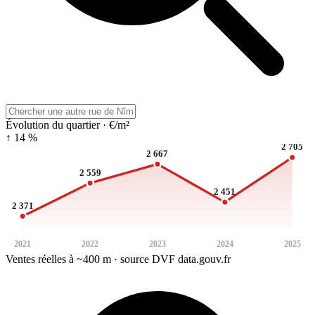
Évolution du quartier · €/m²
↑ 14 %
2 705
2 667
2 559
2 451
2 371
2021
2022
2023
2024
2025
Ventes réelles à ~400 m · source DVF data.gouv.fr