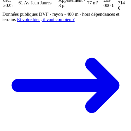
déc.
Appartement ·
209
61 Av Jean Jaures
77 m²
714
2025
3 p.
000 €
€
Données publiques DVF · rayon ~400 m · hors dépendances et
terrains
Et votre bien, il vaut combien ?