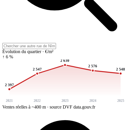
Évolution du quartier · €/m²
↑ 6 %
2 630
2 576
2 548
2 547
2 397
2021
2022
2023
2024
2025
Ventes réelles à ~400 m · source DVF data.gouv.fr