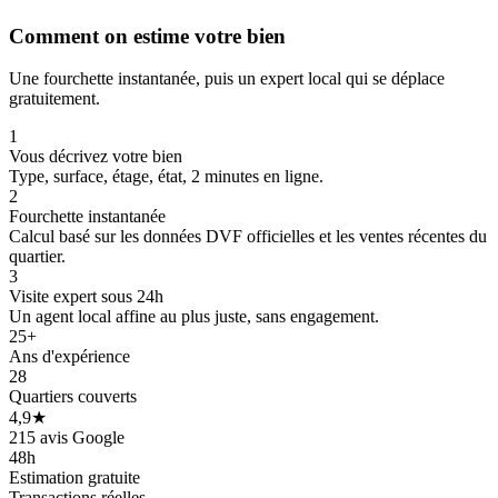
Comment on estime votre bien
Une fourchette instantanée, puis un expert local qui se déplace
gratuitement.
209 k€
146 k€
1
Vous décrivez votre bien
Type, surface, étage, état, 2 minutes en ligne.
2
Fourchette instantanée
Calcul basé sur les données DVF officielles et les ventes récentes du
225 k€
quartier.
3
Visite expert sous 24h
Un agent local affine au plus juste, sans engagement.
25+
Ans d'expérience
28
Quartiers couverts
4,9★
215 avis Google
205 k€
48h
Estimation gratuite
Transactions réelles