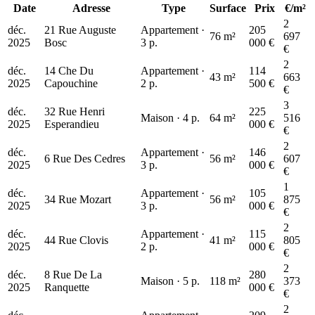
Date
Adresse
Type
Surface
Prix
€/m²
2
déc.
21 Rue Auguste
Appartement ·
205
76 m²
697
2025
Bosc
3 p.
000 €
€
2
déc.
14 Che Du
Appartement ·
114
43 m²
663
2025
Capouchine
2 p.
500 €
€
115 k€
3
déc.
32 Rue Henri
225
Maison · 4 p.
64 m²
516
2025
Esperandieu
000 €
€
2
déc.
Appartement ·
146
6 Rue Des Cedres
56 m²
607
2025
3 p.
000 €
€
1
déc.
Appartement ·
105
34 Rue Mozart
56 m²
875
2025
3 p.
000 €
€
2
déc.
Appartement ·
115
44 Rue Clovis
41 m²
805
2025
2 p.
000 €
€
2
déc.
8 Rue De La
280
Maison · 5 p.
118 m²
373
2025
Ranquette
000 €
€
2