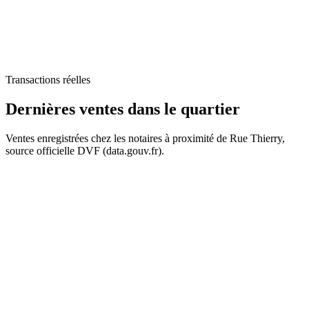
Transactions réelles
Dernières ventes
dans le quartier
Ventes enregistrées chez les notaires à proximité de Rue Thierry,
source officielle DVF (data.gouv.fr).
+
55 k€
−
82 k€