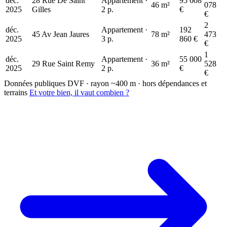
déc.
28 Rue De Saint
Appartement ·
95 608
46 m²
078
2025
Gilles
2 p.
€
€
2
déc.
Appartement ·
192
45 Av Jean Jaures
78 m²
473
2025
3 p.
860 €
€
1
déc.
Appartement ·
55 000
29 Rue Saint Remy
36 m²
528
2025
2 p.
€
€
Données publiques DVF · rayon ~400 m · hors dépendances et
terrains
Et votre bien, il vaut combien ?