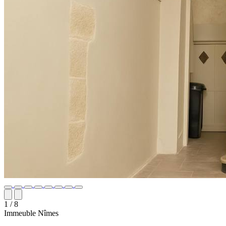
1
/ 8
Immeuble
Nîmes