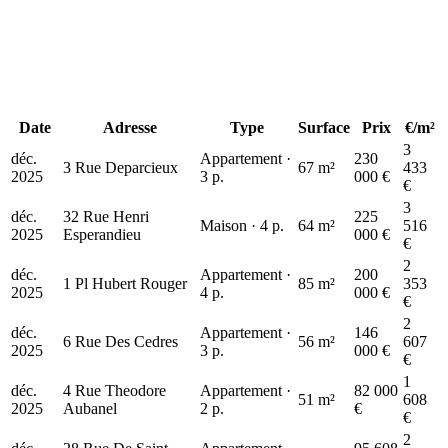
Date
Adresse
Type
Surface
Prix
€/m²
3
déc.
Appartement ·
230
3 Rue Deparcieux
67 m²
433
2025
3 p.
000 €
€
3
déc.
32 Rue Henri
225
Maison · 4 p.
64 m²
516
2025
Esperandieu
000 €
€
2
déc.
Appartement ·
200
1 Pl Hubert Rouger
85 m²
353
2025
4 p.
000 €
€
2
déc.
Appartement ·
146
6 Rue Des Cedres
56 m²
607
2025
3 p.
000 €
€
1
déc.
4 Rue Theodore
Appartement ·
82 000
51 m²
608
2025
Aubanel
2 p.
€
€
2