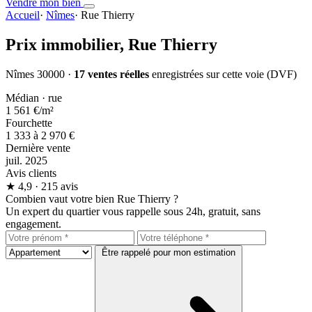
Vendre mon bien
Accueil
·
Nîmes
·
Rue Thierry
Prix immobilier,
Rue Thierry
Nîmes 30000 ·
17 ventes réelles
enregistrées sur cette voie (DVF)
Médian · rue
1 561 €
/m²
Fourchette
1 333 à 2 970 €
Dernière vente
juil. 2025
Avis clients
★
4,9
· 215 avis
Combien vaut votre bien Rue Thierry ?
Un expert du quartier vous rappelle sous 24h, gratuit, sans
engagement.
Être rappelé pour mon estimation