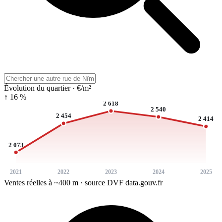
Évolution du quartier · €/m²
↑ 16 %
2 618
2 540
2 454
2 414
2 073
2021
2022
2023
2024
2025
Ventes réelles à ~400 m · source DVF data.gouv.fr