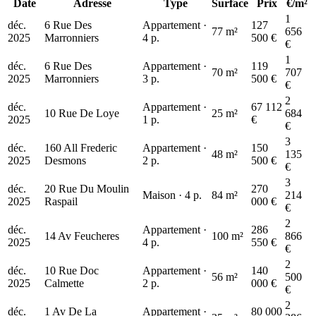
Date
Adresse
Type
Surface
Prix
€/m²
1
déc.
6 Rue Des
Appartement ·
127
77 m²
656
2025
Marronniers
4 p.
500 €
€
1
déc.
6 Rue Des
Appartement ·
119
70 m²
707
2025
Marronniers
3 p.
500 €
€
2
déc.
Appartement ·
67 112
10 Rue De Loye
25 m²
684
2025
1 p.
€
€
3
déc.
160 All Frederic
Appartement ·
150
48 m²
135
2025
Desmons
2 p.
500 €
€
3
déc.
20 Rue Du Moulin
270
Maison · 4 p.
84 m²
214
2025
Raspail
000 €
€
2
déc.
Appartement ·
286
14 Av Feucheres
100 m²
866
2025
4 p.
550 €
€
2
déc.
10 Rue Doc
Appartement ·
140
56 m²
500
2025
Calmette
2 p.
000 €
€
2
déc.
1 Av De La
Appartement ·
80 000