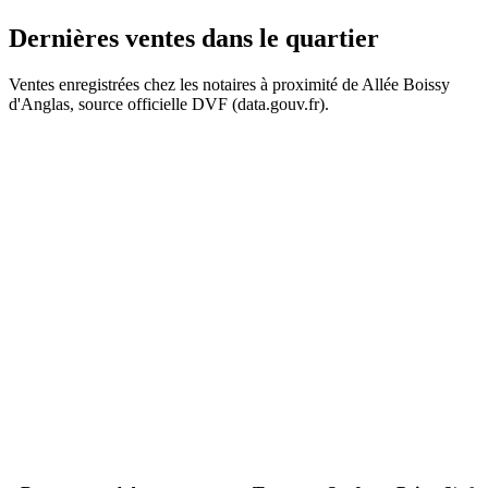
Dernières ventes
dans le quartier
Ventes enregistrées chez les notaires à proximité de Allée Boissy
d'Anglas, source officielle DVF (data.gouv.fr).
+
 k€
 k€
−
67 k€
140 k€