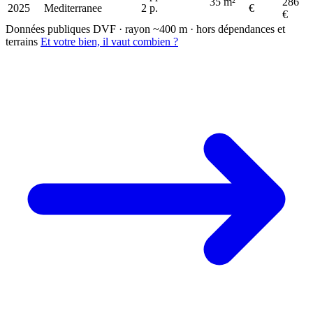
35 m²
286
2025
Mediterranee
2 p.
€
€
Données publiques DVF · rayon ~400 m · hors dépendances et
terrains
Et votre bien, il vaut combien ?