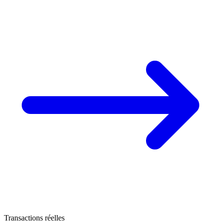
80 k€
Transactions réelles
151 k€