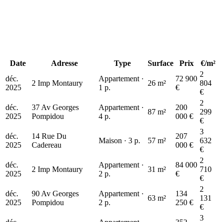
89 
Date
Adresse
Type
Surface
Prix
€/m²
2
déc.
Appartement ·
72 900
2 Imp Montaury
26 m²
804
2025
1 p.
€
€
2
déc.
37 Av Georges
Appartement ·
200
87 m²
299
353 k€
2025
Pompidou
4 p.
000 €
€
3
déc.
14 Rue Du
207
Maison · 3 p.
57 m²
632
2025
Cadereau
000 €
€
2
déc.
Appartement ·
84 000
2 Imp Montaury
31 m²
710
2025
2 p.
€
€
2
déc.
90 Av Georges
Appartement ·
134
63 m²
131
2025
Pompidou
2 p.
250 €
€
3