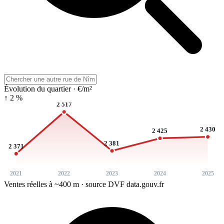
Évolution du quartier · €/m²
↑ 2 %
2 517
2 430
2 425
2 381
2 371
2021
2022
2023
2024
2025
Ventes réelles à ~400 m · source DVF data.gouv.fr