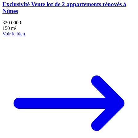
Exclusivité Vente lot de 2 appartements rénovés à
Nîmes
320 000 €
150 m²
Voir le bien
134 k€
5 k€
73 k€
84 k€