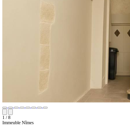
1
/ 8
Immeuble
Nîmes