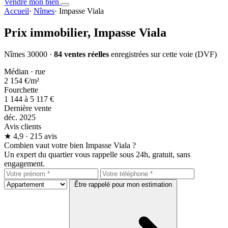
Vendre mon bien
Accueil
·
Nîmes
·
Impasse Viala
Prix immobilier,
Impasse Viala
Nîmes 30000 ·
84 ventes réelles
enregistrées sur cette voie (DVF)
Médian · rue
2 154 €
/m²
Fourchette
1 144 à 5 117 €
Dernière vente
déc. 2025
Avis clients
★
4,9
· 215 avis
Combien vaut votre bien Impasse Viala ?
Un expert du quartier vous rappelle sous 24h, gratuit, sans
engagement.
Être rappelé pour mon estimation