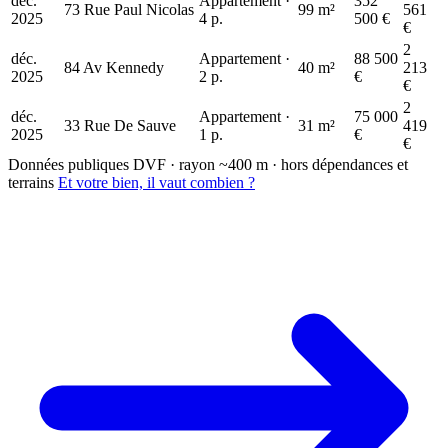
déc.
Appartement ·
352
73 Rue Paul Nicolas
99 m²
561
2025
4 p.
500 €
€
2
déc.
Appartement ·
88 500
84 Av Kennedy
40 m²
213
2025
2 p.
€
€
2
déc.
Appartement ·
75 000
33 Rue De Sauve
31 m²
419
2025
1 p.
€
€
Données publiques DVF · rayon ~400 m · hors dépendances et
terrains
Et votre bien, il vaut combien ?