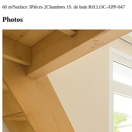
60 m²
Surface
3
Pièces
2
Chambres
1
S. de bain
Réf.
LOC-APP-047
Photos