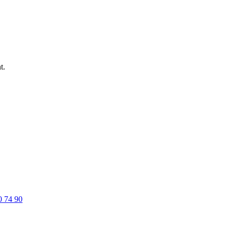
t.
0 74 90