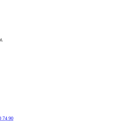
t.
0 74 90