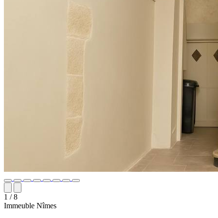
1
/ 8
Immeuble
Nîmes