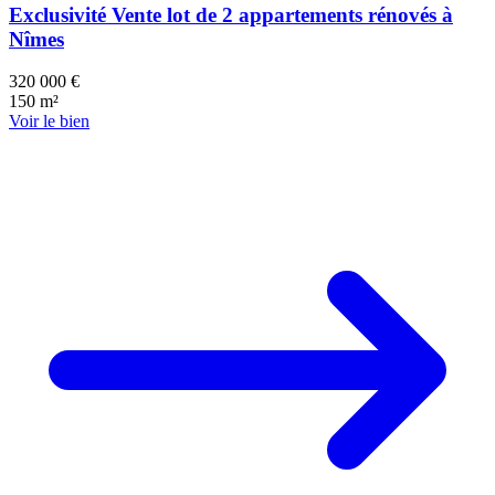
Exclusivité Vente lot de 2 appartements rénovés à
Nîmes
320 000 €
150 m²
Voir le bien
0 k€