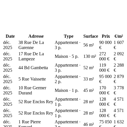
119 k€
Date
Adresse
Type
Surface
Prix
€/m²
déc.
38 Rue De La
Appartement ·
90 000
1 607
56 m²
2025
Garenne
3 p.
€
€
déc.
17 Rue De La
272
2 092
Maison · 5 p.
130 m²
2025
Lampeze
000 €
€
déc.
Appartement ·
119
2 288
44 Bd Gambetta
52 m²
2025
3 p.
000 €
€
déc.
Appartement ·
95 000
2 879
5 Rue Vaissette
33 m²
2025
2 p.
€
€
déc.
10 Rue Germer
170
3 778
Maison · 1 p.
45 m²
2025
Durand
000 €
€
déc.
Appartement ·
128
4 571
52 Rue Enclos Rey
28 m²
2025
1 p.
000 €
€
déc.
Appartement ·
128
4 571
52 Rue Enclos Rey
28 m²
2025
1 p.
000 €
€
déc.
1 Rue Pierre
Appartement ·
75 050
1 632
46 m²
2025
Semard
3 p.
€
€