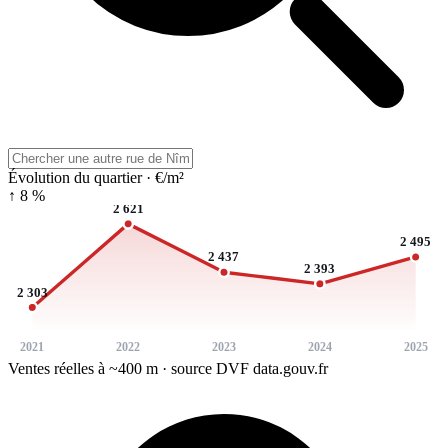
Évolution du quartier · €/m²
↑ 8 %
2 621
2 495
2 437
2 393
2 303
2021
2022
2023
2024
2025
Ventes réelles à ~400 m · source DVF data.gouv.fr