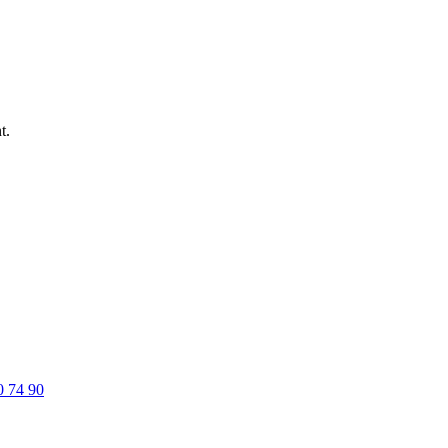
t.
0 74 90