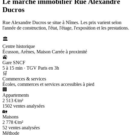
Le marché immobilier
Rue Alexandre
Ducros
Rue Alexandre Ducros se situe à Nîmes. Les prix varient selon
l'année de construction, l'état, l'étage, l'exposition et les prestations.
🏛️
Centre historique
Écusson, Arènes, Maison Carrée à proximité
🚉
Gare SNCF
5 à 15 min · TGV Paris en 3h
🛒
Commerces & services
Écoles, commerces et services accessibles à pied
🏢
Appartements
2 513 €/m²
1502 ventes analysées
🏡
Maisons
2 778 €/m²
52 ventes analysées
Méthode