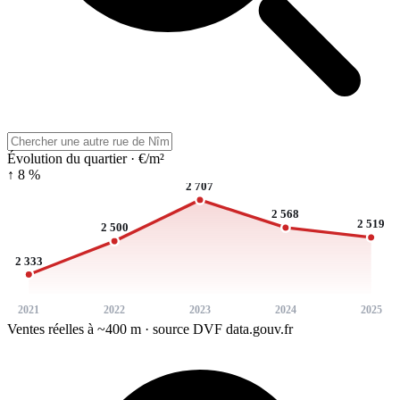
Évolution du quartier · €/m²
↑ 8 %
2 707
2 568
2 519
2 500
2 333
2021
2022
2023
2024
2025
Ventes réelles à ~400 m · source DVF data.gouv.fr