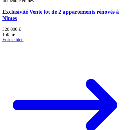
Immeuble
Nîmes
Exclusivité Vente lot de 2 appartements rénovés à
Nîmes
320 000 €
150 m²
Voir le bien
167 k€
50 k€
61 k€
59 k€
403 k€