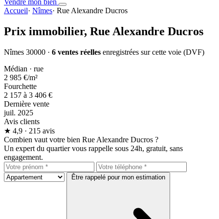
Vendre mon bien
Accueil
·
Nîmes
·
Rue Alexandre Ducros
Prix immobilier,
Rue Alexandre Ducros
Nîmes 30000 ·
6 ventes réelles
enregistrées sur cette voie (DVF)
Médian · rue
2 985 €
/m²
Fourchette
2 157 à 3 406 €
Dernière vente
juil. 2025
Avis clients
★
4,9
· 215 avis
Combien vaut votre bien Rue Alexandre Ducros ?
Un expert du quartier vous rappelle sous 24h, gratuit, sans
engagement.
Être rappelé pour mon estimation