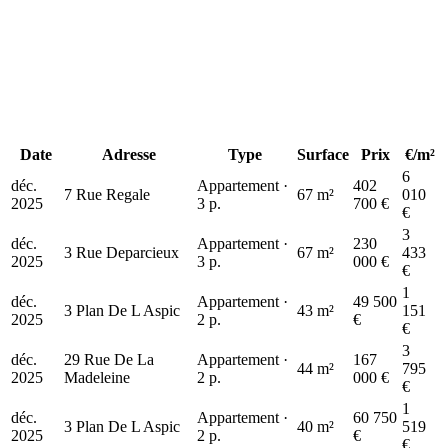
Date
Adresse
Type
Surface
Prix
€/m²
6
déc.
Appartement ·
402
7 Rue Regale
67 m²
010
2025
3 p.
700 €
€
230 k€
3
déc.
Appartement ·
230
3 Rue Deparcieux
67 m²
433
2025
3 p.
000 €
€
1
déc.
Appartement ·
49 500
3 Plan De L Aspic
43 m²
151
2025
2 p.
€
€
3
déc.
29 Rue De La
Appartement ·
167
44 m²
795
2025
Madeleine
2 p.
000 €
€
1
déc.
Appartement ·
60 750
3 Plan De L Aspic
40 m²
519
2025
2 p.
€
€