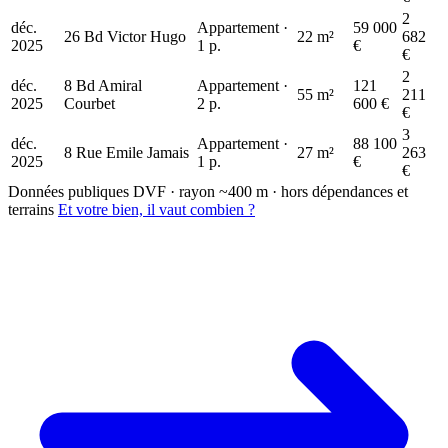
2
déc.
Appartement ·
59 000
26 Bd Victor Hugo
22 m²
682
2025
1 p.
€
€
2
déc.
8 Bd Amiral
Appartement ·
121
55 m²
211
2025
Courbet
2 p.
600 €
€
3
déc.
Appartement ·
88 100
8 Rue Emile Jamais
27 m²
263
2025
1 p.
€
€
Données publiques DVF · rayon ~400 m · hors dépendances et
terrains
Et votre bien, il vaut combien ?