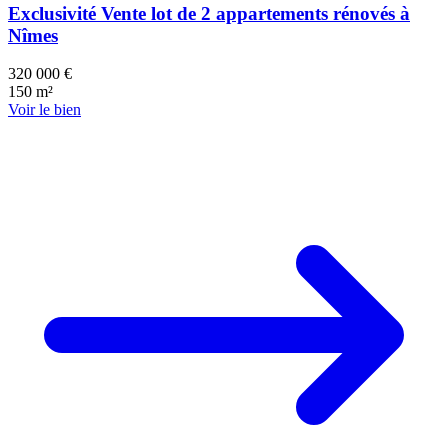
Exclusivité Vente lot de 2 appartements rénovés à
Nîmes
320 000 €
150 m²
Voir le bien
128 k€
128 k€