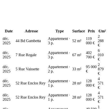
Date
Adresse
Type
Surface
Prix
€/m²
2
déc.
Appartement ·
119
50 k€
44 Bd Gambetta
52 m²
288
2025
3 p.
000 €
€
6
déc.
Appartement ·
402
7 Rue Regale
67 m²
010
2025
3 p.
700 €
€
403 k€
2
déc.
Appartement ·
95 000
5 Rue Vaissette
33 m²
879
2025
2 p.
€
€
4
déc.
Appartement ·
128
52 Rue Enclos Rey
28 m²
571
2025
1 p.
000 €
€
4
déc.
Appartement ·
128
52 Rue Enclos Rey
28 m²
571
2025
1 p.
000 €
€
1