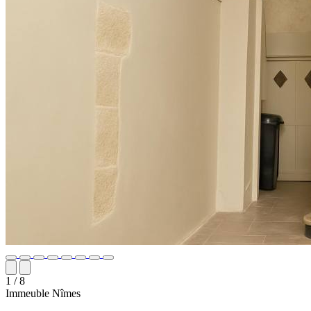
1
/ 8
Immeuble
Nîmes