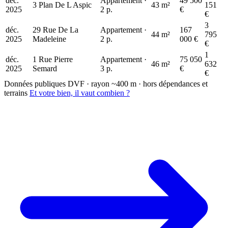
déc.
Appartement ·
49 500
3 Plan De L Aspic
43 m²
151
2025
2 p.
€
€
3
déc.
29 Rue De La
Appartement ·
167
44 m²
795
2025
Madeleine
2 p.
000 €
€
1
déc.
1 Rue Pierre
Appartement ·
75 050
46 m²
632
2025
Semard
3 p.
€
€
Données publiques DVF · rayon ~400 m · hors dépendances et
terrains
Et votre bien, il vaut combien ?