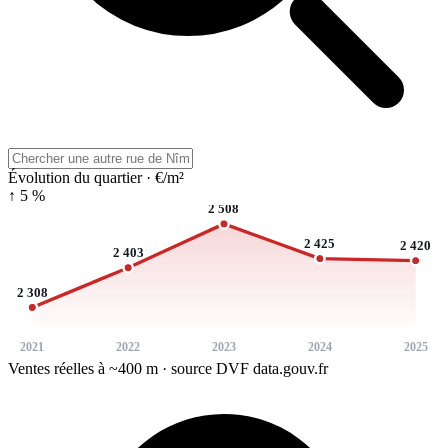
Évolution du quartier · €/m²
↑ 5 %
2 508
2 425
2 420
2 403
2 308
2021
2022
2023
2024
2025
Ventes réelles à ~400 m · source DVF data.gouv.fr