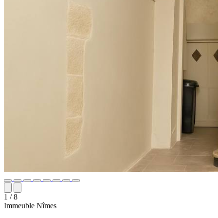
1
/ 8
Immeuble
Nîmes