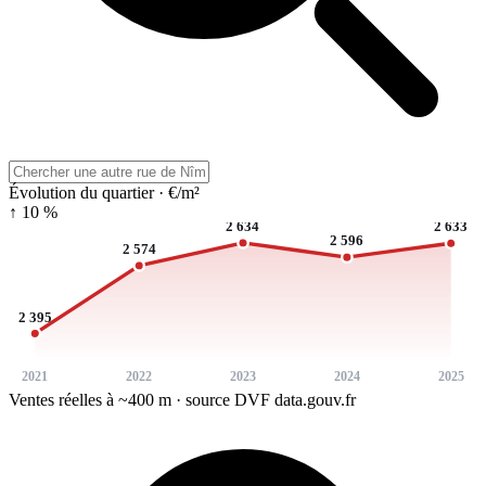
Évolution du quartier · €/m²
↑ 10 %
2 634
2 633
2 596
2 574
2 395
2021
2022
2023
2024
2025
Ventes réelles à ~400 m · source DVF data.gouv.fr