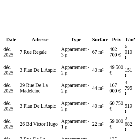
Date
Adresse
Type
Surface
Prix
€/m²
6
déc.
Appartement ·
402
7 Rue Regale
67 m²
010
2025
3 p.
700 €
€
1
déc.
Appartement ·
49 500
3 Plan De L Aspic
43 m²
151
2025
2 p.
€
€
3
déc.
29 Rue De La
Appartement ·
167
44 m²
795
2025
Madeleine
2 p.
000 €
€
1
déc.
Appartement ·
60 750
3 Plan De L Aspic
40 m²
519
2025
2 p.
€
€
2
déc.
Appartement ·
59 000
26 Bd Victor Hugo
22 m²
682
2025
1 p.
€
€
1