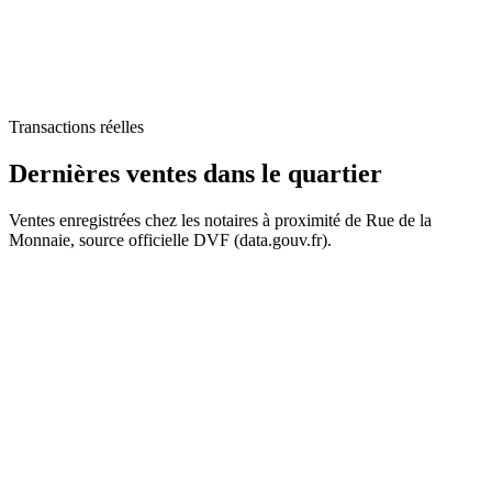
125 k€
Transactions réelles
Dernières ventes
dans le quartier
Ventes enregistrées chez les notaires à proximité de Rue de la
Monnaie, source officielle DVF (data.gouv.fr).
167 k€
+
50 k€
61 k€
−
59 k€
403 k€