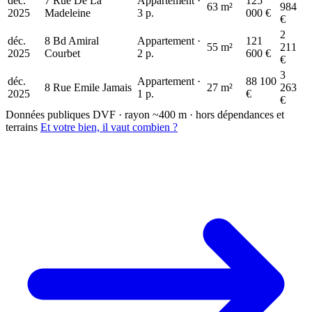
déc.
7 Rue De La
Appartement ·
125
63 m²
984
2025
Madeleine
3 p.
000 €
€
2
déc.
8 Bd Amiral
Appartement ·
121
55 m²
211
2025
Courbet
2 p.
600 €
€
3
déc.
Appartement ·
88 100
8 Rue Emile Jamais
27 m²
263
2025
1 p.
€
€
Données publiques DVF · rayon ~400 m · hors dépendances et
terrains
Et votre bien, il vaut combien ?