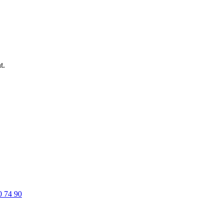
t.
0 74 90