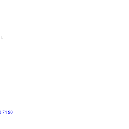
t.
0 74 90