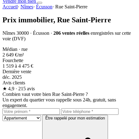
Vendre mon bien
Accueil
·
Nîmes
·
Écusson
·
Rue Saint-Pierre
Prix immobilier,
Rue Saint-Pierre
Nîmes 30000 · Écusson ·
206 ventes réelles
enregistrées sur cette
voie (DVF)
Médian · rue
2 649 €
/m²
Fourchette
1 519 à 4 475 €
Dernière vente
déc. 2025
Avis clients
★
4,9
· 215 avis
Combien vaut votre bien Rue Saint-Pierre ?
Un expert du quartier vous rappelle sous 24h, gratuit, sans
engagement.
Être rappelé pour mon estimation