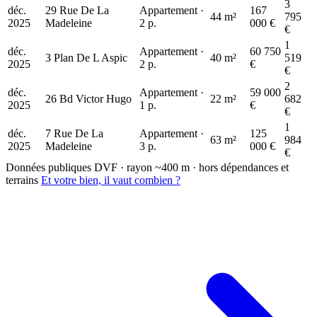
3
déc.
29 Rue De La
Appartement ·
167
44 m²
795
2025
Madeleine
2 p.
000 €
€
1
déc.
Appartement ·
60 750
3 Plan De L Aspic
40 m²
519
2025
2 p.
€
€
2
déc.
Appartement ·
59 000
26 Bd Victor Hugo
22 m²
682
2025
1 p.
€
€
1
déc.
7 Rue De La
Appartement ·
125
63 m²
984
2025
Madeleine
3 p.
000 €
€
Données publiques DVF · rayon ~400 m · hors dépendances et
terrains
Et votre bien, il vaut combien ?