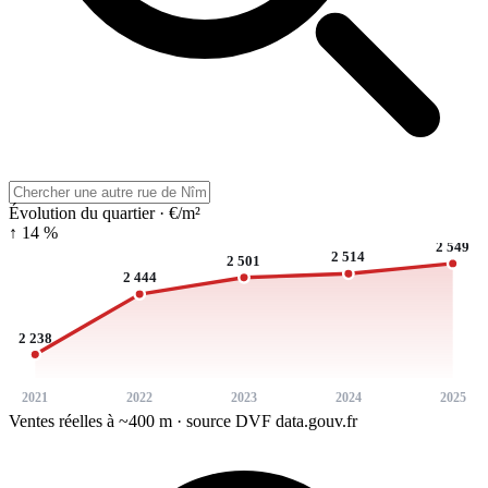
Évolution du quartier · €/m²
↑ 14 %
2 549
2 514
2 501
2 444
2 238
2021
2022
2023
2024
2025
Ventes réelles à ~400 m · source DVF data.gouv.fr