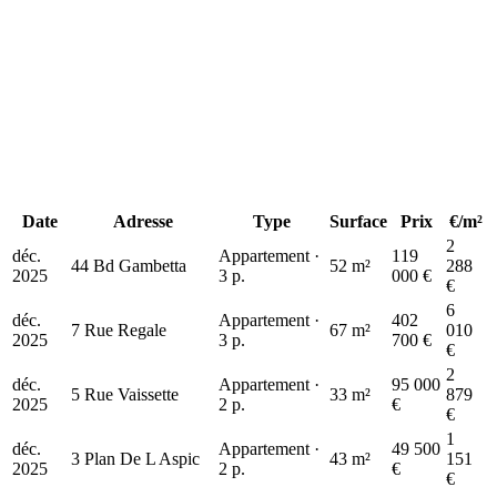
167 k€
50 k€
61 k€
59 k€
Date
Adresse
Type
Surface
Prix
€/m²
403 k€
2
déc.
Appartement ·
119
44 Bd Gambetta
52 m²
288
2025
3 p.
000 €
€
6
déc.
Appartement ·
402
7 Rue Regale
67 m²
010
2025
3 p.
700 €
€
2
déc.
Appartement ·
95 000
5 Rue Vaissette
33 m²
879
2025
2 p.
€
€
1
déc.
Appartement ·
49 500
3 Plan De L Aspic
43 m²
151
2025
2 p.
€
€