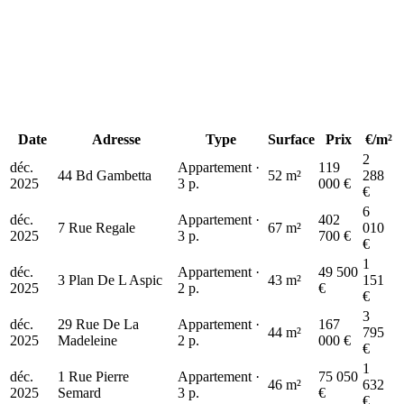
403 k€
Date
Adresse
Type
Surface
Prix
€/m²
2
déc.
Appartement ·
119
44 Bd Gambetta
52 m²
288
2025
3 p.
000 €
€
6
déc.
Appartement ·
402
7 Rue Regale
67 m²
010
2025
3 p.
700 €
€
1
déc.
Appartement ·
49 500
3 Plan De L Aspic
43 m²
151
2025
2 p.
€
€
3
déc.
29 Rue De La
Appartement ·
167
44 m²
795
2025
Madeleine
2 p.
000 €
€
1
déc.
1 Rue Pierre
Appartement ·
75 050
46 m²
632
2025
Semard
3 p.
€
€