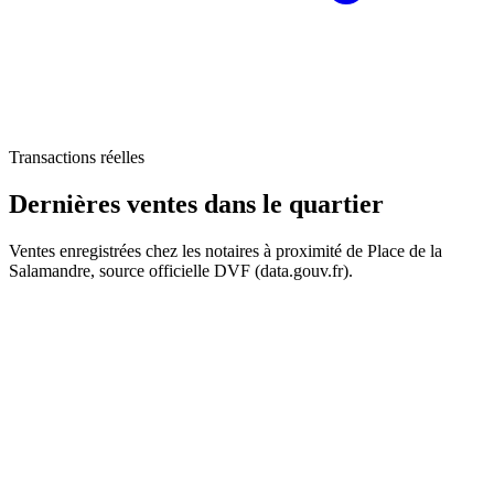
119 k€
Transactions réelles
Dernières ventes
dans le quartier
Ventes enregistrées chez les notaires à proximité de Place de la
Salamandre, source officielle DVF (data.gouv.fr).
+
−
50 k€
61 k€