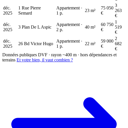
3
déc.
1 Rue Pierre
Appartement ·
75 050
23 m²
263
2025
Semard
1 p.
€
€
1
déc.
Appartement ·
60 750
3 Plan De L Aspic
40 m²
519
2025
2 p.
€
€
2
déc.
Appartement ·
59 000
26 Bd Victor Hugo
22 m²
682
2025
1 p.
€
€
Données publiques DVF · rayon ~400 m · hors dépendances et
terrains
Et votre bien, il vaut combien ?