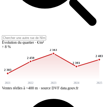
Évolution du quartier · €/m²
↑ 8 %
2 563
2 483
2 459
2 393
2 303
2021
2022
2023
2024
2025
Ventes réelles à ~400 m · source DVF data.gouv.fr