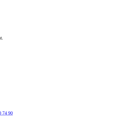
t.
0 74 90