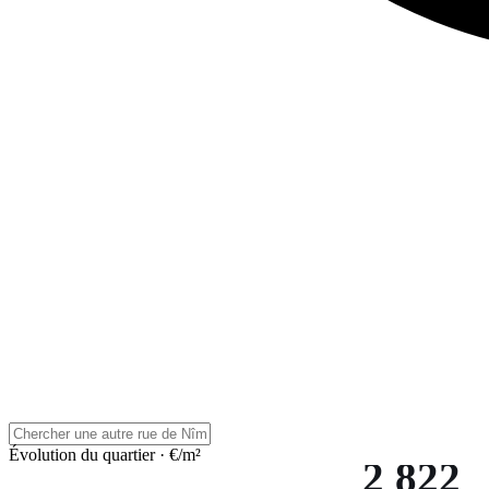
Évolution du quartier · €/m²
2 822