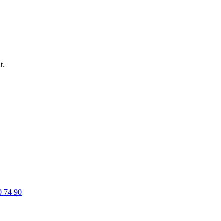
t.
0 74 90